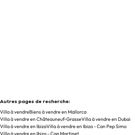
Maison
07340 Mallorca - Alaró (espagne)
(ref.
37
)
€ 8.495.000
4
4
678
m²
15191
m²
4
Autres pages de recherche
:
Villa à vendre
Biens à vendre en Mallorca
Villa à vendre en Châteauneuf-Grasse
Villa à vendre en Dubai
Villa à vendre en Ibiza
Villa à vendre en Ibiza - Can Pep Simo
Villa à vendre en Ibiza - Cap Martinet