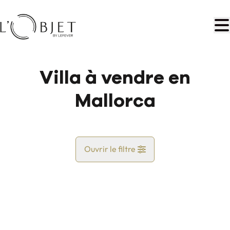
Aller au contenu principal
Villa à vendre en
Mallorca
Ouvrir le filtre
Pays
Vue de la carte
Commune