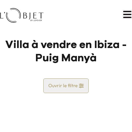
Aller au contenu principal
Villa à vendre en Ibiza -
Puig Manyà
Ouvrir le filtre
Pays
Vue de la carte
Commune