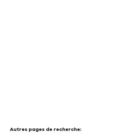
Villa
29679 Marbella - Benahavis (espagne)
(ref.
1174
)
€ 11.600.000
6
9
910
m²
5394
m²
4
Autres pages de recherche
: