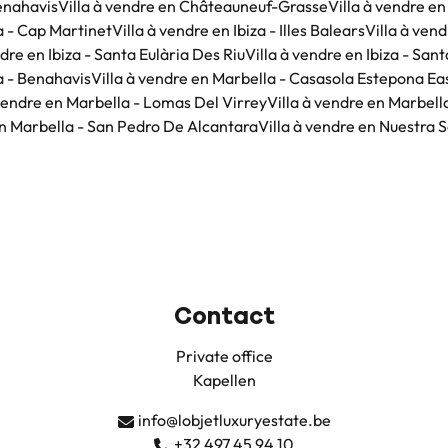
enahavis
Villa à vendre en Châteauneuf-Grasse
Villa à vendre e
za - Cap Martinet
Villa à vendre en Ibiza - Illes Balears
Villa à vend
ndre en Ibiza - Santa Eulària Des Riu
Villa à vendre en Ibiza - San
a - Benahavis
Villa à vendre en Marbella - Casasola Estepona Ea
 vendre en Marbella - Lomas Del Virrey
Villa à vendre en Marbell
en Marbella - San Pedro De Alcantara
Villa à vendre en Nuestra 
Contact
Private office
Kapellen
info@lobjetluxuryestate.be
+32 497 45 94 10