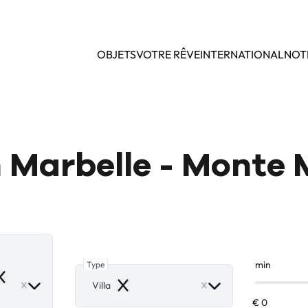
OBJETS
VOTRE RÊVE
INTERNATIONAL
NOT
en Marbelle - Monte
Type
min
emove
Villa
Remove