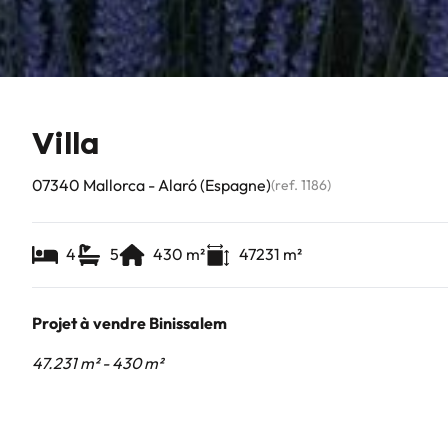
Villa
07340 Mallorca - Alaró (Espagne)
(ref.
1186
)
4
5
430
m²
47231
m²
Projet à vendre Binissalem
47.231 m² - 430 m²