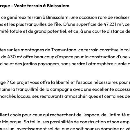
rque - Vaste terrain à Binissalem
 ce généreux terrain à Binissalem, une occasion rare de réaliser
et les plus tranquilles de l'île. D'une superficie de 47 231 m², ce
mité totale et de grand potentiel, et ce, à une courte distance d
es sur les montagnes de Tramuntana, ce terrain constitue la toi
 de 430 m² offre beaucoup d'espace pour la construction d'une v
cine et des jardins paysagers, sans perdre l'atmosphère rurale
 ? Ce projet vous offre la liberté et l'espace nécessaires pour 
 la tranquillité de la campagne avec une excellente accessibi
marchés locaux, ses restaurants atmosphériques et certaines de
lent choix pour ceux qui recherchent de l'espace, de l'intimité e
e Majorque. Sa taille, ses possibilités de construction et son e
 aussi un investissement solide, que ce soit pour un domaine priv