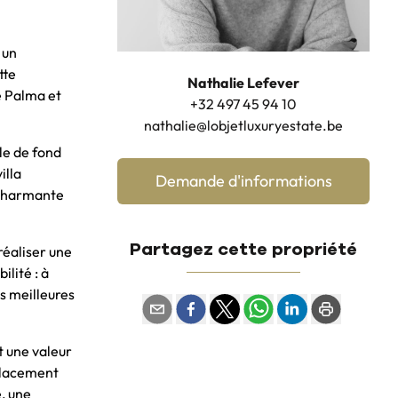
 un
tte
Nathalie Lefever
e Palma et
+32 497 45 94 10
nathalie@lobjetluxuryestate.be
le de fond
illa
Demande d'informations
 charmante
Partagez cette propriété
réaliser une
lité : à
s meilleures
t une valeur
mplacement
é, une