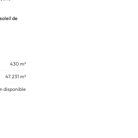
soleil de
430 m²
47.231 m²
n disponible