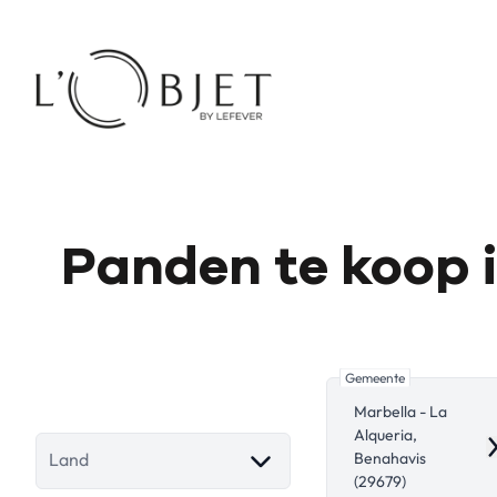
Ga naar hoofdinhoud
Panden te koop i
Gemeente
Marbella - La
Alqueria,
R
Benahavis
Land
(29679)