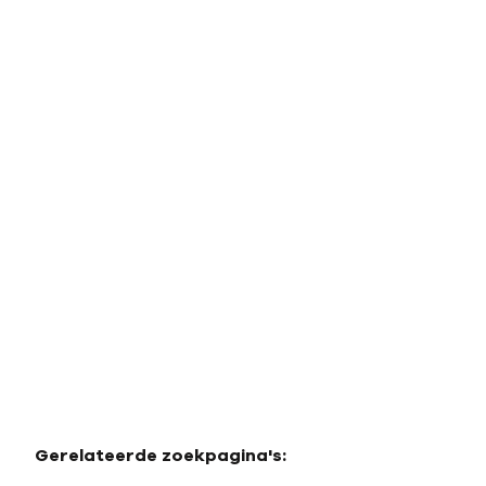
Moderne villa met uitzicht in La
Zagaleta, Benahavís
29679 Marbella - Benahavis (spanje)
(ref.
1174
)
€ 11.600.000
6
9
910
m²
5394
m²
4
Gerelateerde zoekpagina's
: