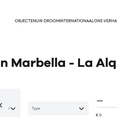
OBJECTEN
UW DROOM
INTERNATIONAAL
ONS VERHA
n Marbella - La Al
min
emove
Type