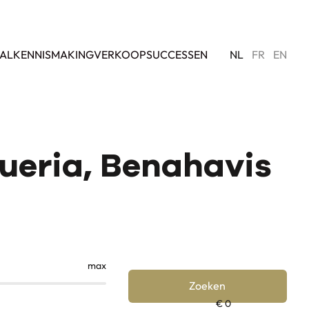
AL
KENNISMAKING
VERKOOPSUCCESSEN
NL
FR
EN
queria, Benahavis
max
Zoeken