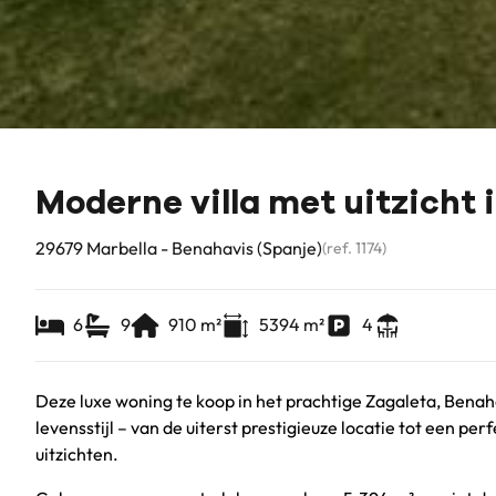
Moderne villa met uitzicht 
29679 Marbella - Benahavis (Spanje)
(ref.
1174
)
6
9
910
m²
5394
m²
4
Deze luxe woning te koop in het prachtige Zagaleta, Benaha
levensstijl – van de uiterst prestigieuze locatie tot een
uitzichten.