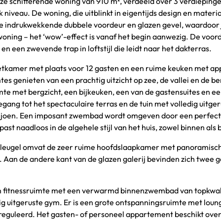
eze schitterende woning van 910 m², verdeeld over 3 verdieping
lk niveau. De woning, die uitblinkt in eigentijds design en materi
ar de indrukwekkende dubbele voordeur en glazen gevel, waardoo
e woning – het ‘wow’-effect is vanaf het begin aanwezig. De voo
een zwevende trap in loftstijl die leidt naar het dakterras.
etkamer met plaats voor 12 gasten en een ruime keuken met ap
tes genieten van een prachtig uitzicht op zee, de vallei en de b
imte met bergzicht, een bijkeuken, een van de gastensuites en e
ang tot het spectaculaire terras en de tuin met volledig uitge
viljoen. Een imposant zwembad wordt omgeven door een perfect
st naadloos in de algehele stijl van het huis, zowel binnen als 
 vleugel omvat de zeer ruime hoofdslaapkamer met panoramisch 
n. Aan de andere kant van de glazen galerij bevinden zich twee g
n fitnessruimte met een verwarmd binnenzwembad van topkwali
 uitgeruste gym. Er is een grote ontspanningsruimte met loung
ereguleerd. Het gasten- of personeel appartement beschikt ove