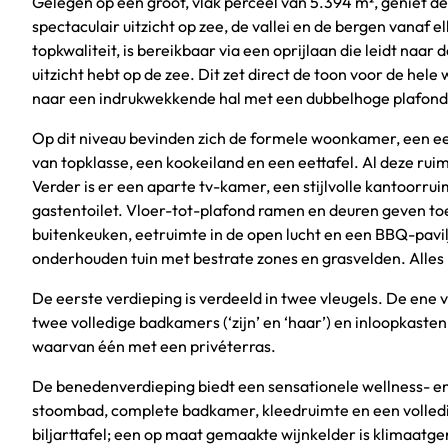
Gelegen op een groot, vlak perceel van 5.394 m², geniet d
spectaculair uitzicht op zee, de vallei en de bergen vanaf e
topkwaliteit, is bereikbaar via een oprijlaan die leidt na
uitzicht hebt op de zee. Dit zet direct de toon voor de hel
naar een indrukwekkende hal met een dubbelhoge plafond en 
Op dit niveau bevinden zich de formele woonkamer, een e
van topklasse, een kookeiland en een eettafel. Al deze ruim
Verder is er een aparte tv-kamer, een stijlvolle kantoorru
gastentoilet. Vloer-tot-plafond ramen en deuren geven toeg
buitenkeuken, eetruimte in de open lucht en een BBQ-pa
onderhouden tuin met bestrate zones en grasvelden. Alles pa
De eerste verdieping is verdeeld in twee vleugels. De ene
twee volledige badkamers (‘zijn’ en ‘haar’) en inloopkaste
waarvan één met een privéterras.
De benedenverdieping biedt een sensationele wellness- e
stoombad, complete badkamer, kleedruimte en een volledig
biljarttafel; een op maat gemaakte wijnkelder is klimaatg