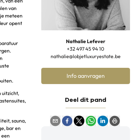
en, van een
alen van
r je meteen
rdeur opent
Nathalie Lefever
paratuur
+32 497 45 94 10
ergen.
nathalie@lobjetluxuryestate.be
en
ruste
Info aanvragen
buiten.
uitzicht,
Deel dit pand
astensuites,
teit, sauna,
e, bar en
r een