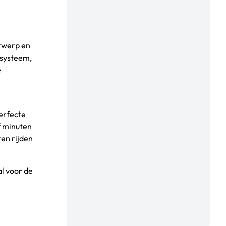
ntwerp en
asysteem,
e
perfecte
f minuten
ten rijden
al voor de