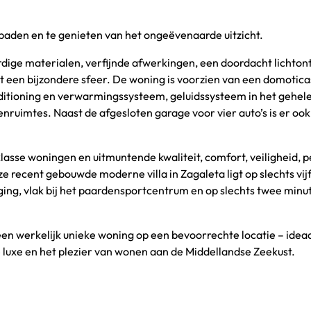
ebaden en te genieten van het ongeëvenaarde uitzicht.
dige materialen, verfijnde afwerkingen, een doordacht lichto
 een bijzondere sfeer. De woning is voorzien van een domotic
ditioning en verwarmingssysteem, geluidssysteem in het gehel
tenruimtes. Naast de afgesloten garage voor vier auto’s is er ook
pklasse woningen en uitmuntende kwaliteit, comfort, veiligheid, 
recent gebouwde moderne villa in Zagaleta ligt op slechts vij
ging, vlak bij het paardensportcentrum en op slechts twee minu
een werkelijk unieke woning op een bevoorrechte locatie – idea
luxe en het plezier van wonen aan de Middellandse Zeekust.