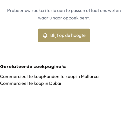
Mallorca (07320, 07340)
Remove
Probeer uw zoekcriteria aan te passen of laat ons weten
Blijf op de hoogte
waar u naar op zoek bent.
Sorteer op
Type
Commercieel
Blijf op de hoogte
Remove
Min. budget
Gerelateerde zoekpagina's
:
Commercieel te koop
Panden te koop in Mallorca
Commercieel te koop in Dubai
Max. budget
Zoeken