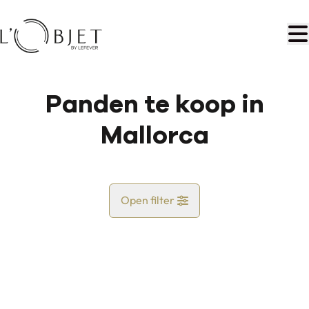
Ga naar hoofdinhoud
Panden te koop in
Mallorca
Open filter
Land
Kaartweergave
Gemeente