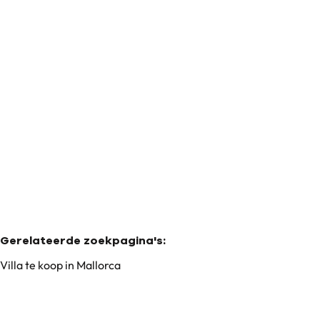
Huis
07340 Mallorca - Alaró (spanje)
(ref.
37
)
€ 8.495.000
4
4
678
m²
15191
m²
4
Gerelateerde zoekpagina's
:
Villa te koop in Mallorca