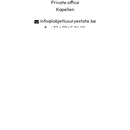
Private office
Kapellen
info@lobjetluxuryestate.be
+32 497 45 94 10
Volg ons
Facebook
Instagram
LinkedIn
BIV-erkend vastgoedmakelaar-bemiddelaar - BIV 509837
Toezichthoudende autoriteit: Beroepsinstituut van
Vastgoedmakelaars, Luxemburgstraat 16B, 1000 Brussel
Als erkend vastgoedmakelaar-bemiddelaar onderworpen aan
de
BIV-plichtenleer
.
BA en borgstelling via NV AXA Belgium (polisnummer
730.390.160)
BTW: BE0735.683.038