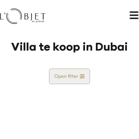
Ga naar hoofdinhoud
Villa te koop in Dubai
Open filter
Land
Kaartweergave
Gemeente
Blijf op de hoogte