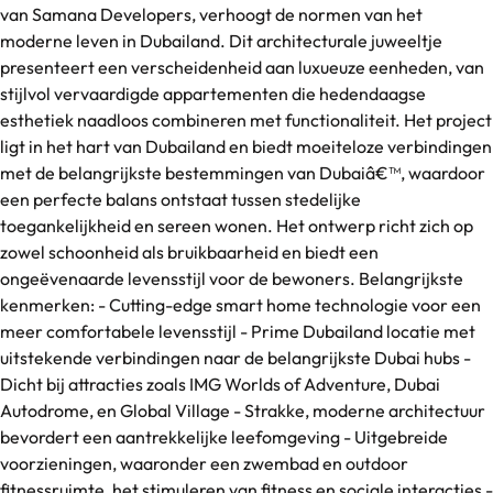
van Samana Developers, verhoogt de normen van het
moderne leven in Dubailand. Dit architecturale juweeltje
presenteert een verscheidenheid aan luxueuze eenheden, van
stijlvol vervaardigde appartementen die hedendaagse
esthetiek naadloos combineren met functionaliteit. Het project
ligt in het hart van Dubailand en biedt moeiteloze verbindingen
met de belangrijkste bestemmingen van Dubaiâ€™, waardoor
een perfecte balans ontstaat tussen stedelijke
toegankelijkheid en sereen wonen. Het ontwerp richt zich op
zowel schoonheid als bruikbaarheid en biedt een
ongeëvenaarde levensstijl voor de bewoners. Belangrijkste
kenmerken: - Cutting-edge smart home technologie voor een
meer comfortabele levensstijl - Prime Dubailand locatie met
uitstekende verbindingen naar de belangrijkste Dubai hubs -
Dicht bij attracties zoals IMG Worlds of Adventure, Dubai
Autodrome, en Global Village - Strakke, moderne architectuur
bevordert een aantrekkelijke leefomgeving - Uitgebreide
voorzieningen, waaronder een zwembad en outdoor
fitnessruimte, het stimuleren van fitness en sociale interacties -