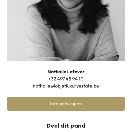
Nathalie Lefever
+32 497 45 94 10
nathalie@lobjetluxuryestate.be
Info aanvragen
Deel dit pand