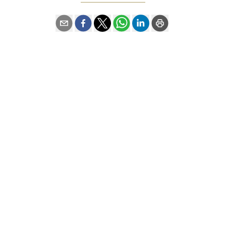
Contact
Private office
Kapellen
info@lobjetluxuryestate.be
+32 497 45 94 10
Volg ons