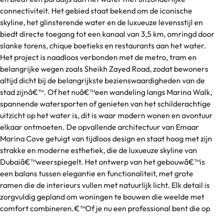
connectiviteit. Het gebied staat bekend om de iconische
skyline, het glinsterende water en de luxueuze levensstijl en
biedt directe toegang tot een kanaal van 3,5 km, omringd door
slanke torens, chique boetieks en restaurants aan het water.
Het project is naadloos verbonden met de metro, tram en
belangrijke wegen zoals Sheikh Zayed Road, zodat bewoners
altijd dicht bij de belangrijkste bezienswaardigheden van de
stad zijnâ€™. Of het nuâ€™een wandeling langs Marina Walk,
spannende watersporten of genieten van het schilderachtige
uitzicht op het water is, dit is waar modern wonen en avontuur
elkaar ontmoeten. De opvallende architectuur van Emaar
Marina Cove getuigt van tijdloos design en staat hoog met zijn
strakke en moderne esthetiek, die de luxueuze skyline van
Dubaiâ€™weerspiegelt. Het ontwerp van het gebouwâ€™is
een balans tussen elegantie en functionaliteit, met grote
ramen die de interieurs vullen met natuurlijk licht. Elk detail is
zorgvuldig gepland om woningen te bouwen die weelde met
comfort combineren.€™Of je nu een professional bent die op