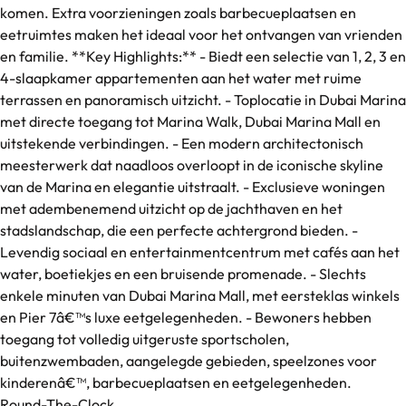
komen. Extra voorzieningen zoals barbecueplaatsen en
eetruimtes maken het ideaal voor het ontvangen van vrienden
en familie. **Key Highlights:** - Biedt een selectie van 1, 2, 3 en
4-slaapkamer appartementen aan het water met ruime
terrassen en panoramisch uitzicht. - Toplocatie in Dubai Marina
met directe toegang tot Marina Walk, Dubai Marina Mall en
uitstekende verbindingen. - Een modern architectonisch
meesterwerk dat naadloos overloopt in de iconische skyline
van de Marina en elegantie uitstraalt. - Exclusieve woningen
met adembenemend uitzicht op de jachthaven en het
stadslandschap, die een perfecte achtergrond bieden. -
Levendig sociaal en entertainmentcentrum met cafés aan het
water, boetiekjes en een bruisende promenade. - Slechts
enkele minuten van Dubai Marina Mall, met eersteklas winkels
en Pier 7â€™s luxe eetgelegenheden. - Bewoners hebben
toegang tot volledig uitgeruste sportscholen,
buitenzwembaden, aangelegde gebieden, speelzones voor
kinderenâ€™, barbecueplaatsen en eetgelegenheden.
Round-The-Clock