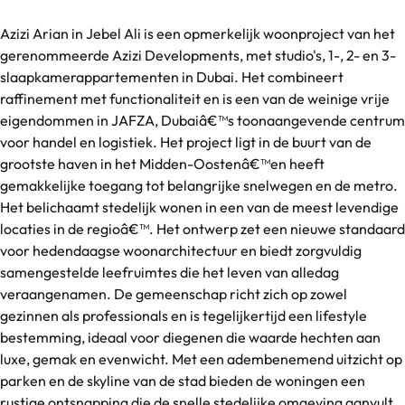
Azizi Arian in Jebel Ali is een opmerkelijk woonproject van het
gerenommeerde Azizi Developments, met studio's, 1-, 2- en 3-
slaapkamerappartementen in Dubai. Het combineert
raffinement met functionaliteit en is een van de weinige vrije
eigendommen in JAFZA, Dubaiâ€™s toonaangevende centrum
voor handel en logistiek. Het project ligt in de buurt van de
grootste haven in het Midden-Oostenâ€™en heeft
gemakkelijke toegang tot belangrijke snelwegen en de metro.
Het belichaamt stedelijk wonen in een van de meest levendige
locaties in de regioâ€™. Het ontwerp zet een nieuwe standaard
voor hedendaagse woonarchitectuur en biedt zorgvuldig
samengestelde leefruimtes die het leven van alledag
veraangenamen. De gemeenschap richt zich op zowel
gezinnen als professionals en is tegelijkertijd een lifestyle
bestemming, ideaal voor diegenen die waarde hechten aan
luxe, gemak en evenwicht. Met een adembenemend uitzicht op
parken en de skyline van de stad bieden de woningen een
rustige ontsnapping die de snelle stedelijke omgeving aanvult.