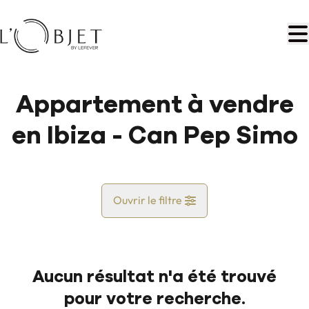
Aller au contenu principal
Appartement à vendre
en Ibiza - Can Pep Simo
Ouvrir le filtre
Pays
Aucun résultat n'a été trouvé
Vue de la carte
pour votre recherche.
Commune