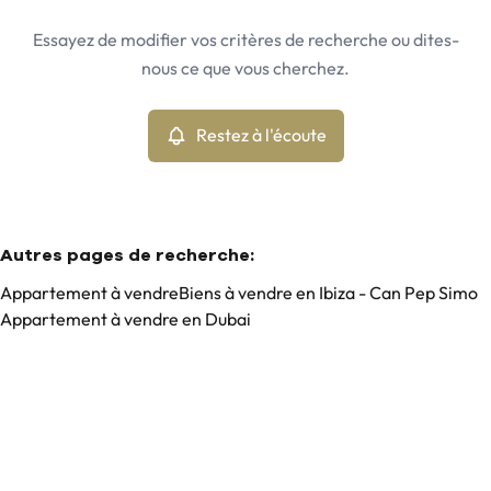
Ibiza - Can Pep Simo (07819)
Remove
Essayez de modifier vos critères de recherche ou dites-
Restez à l'écoute
nous ce que vous cherchez.
Trier par
Type
Appartement
Restez à l'écoute
Remove
Min. budget
Autres pages de recherche
:
Appartement à vendre
Biens à vendre en Ibiza - Can Pep Simo
Appartement à vendre en Dubai
Max. budget
Chercher