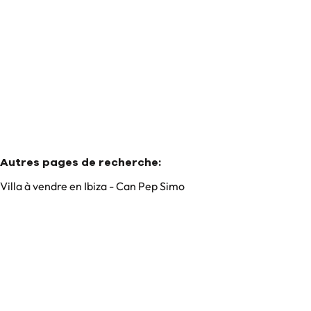
€ 8.250.000
6
6
740
m²
1104
m²
Autres pages de recherche
:
Villa à vendre en Ibiza - Can Pep Simo