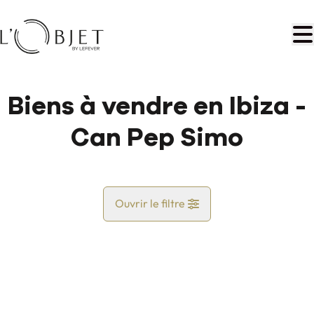
Aller au contenu principal
Biens à vendre en Ibiza -
Can Pep Simo
Ouvrir le filtre
Pays
Vue de la carte
Commune