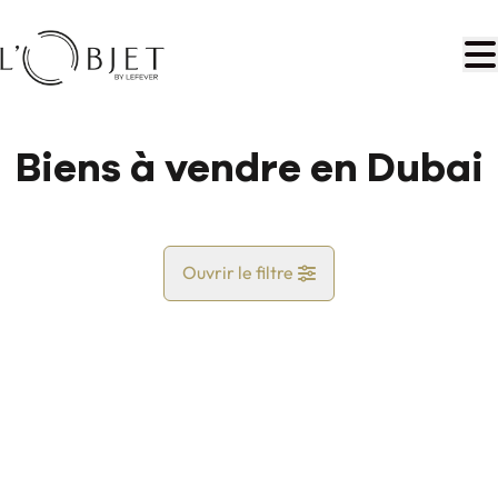
Aller au contenu principal
Biens à vendre en Dubai
Ouvrir le filtre
Pays
Restez à l'écoute
Commune
Trier par