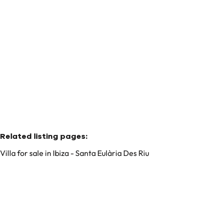
Avenida Cap Martinet 309 / B, 07819 Ibiza - Santa Eulària
Des Riu (spain)
(ref.
35
)
€ 8.250.000
6
6
740
m²
1104
m²
Related listing pages
:
Villa for sale in Ibiza - Santa Eulària Des Riu