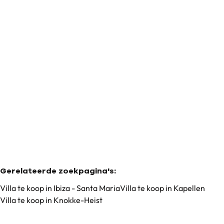
Villa
2950 Kapellen
(ref.
61
)
Verkocht
Gerelateerde zoekpagina's
:
Villa te koop in Ibiza - Santa Maria
Villa te koop in Kapellen
Villa te koop in Knokke-Heist