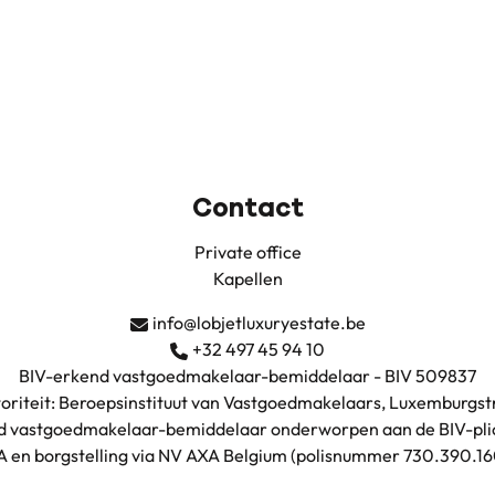
Contact
Private office
Kapellen
info@lobjetluxuryestate.be
+32 497 45 94 10
BIV-erkend vastgoedmakelaar-bemiddelaar - BIV 509837
oriteit: Beroepsinstituut van Vastgoedmakelaars, Luxemburgstr
nd vastgoedmakelaar-bemiddelaar onderworpen aan de
BIV-pli
A en borgstelling via NV AXA Belgium (polisnummer 730.390.16
BTW: BE0735.683.038