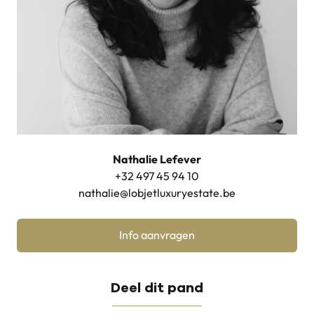
Nathalie Lefever
+32 497 45 94 10
nathalie@lobjetluxuryestate.be
Info aanvragen
Deel dit pand