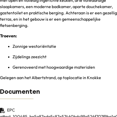
met open en volledig ingerichte keuken, drie volwaardige
slaapkamers, een moderne badkamer, aparte douchekamer,
gastentoilet en praktische berging. Achteraan is er een gezellig
terras, en in het gebouw is er een gemeenschappelijke
fietsenberging.
Troeven:
Zonnige westoriëntatie
Zijdelings zeezicht
Gerenoveerd met hoogwaardige materialen
Gelegen aan het Albertstrand, op toplocatie in Knokke
Documenten
EPC
attest_100485_be5a87eda5c87e57460bdc99a526f707f9ba1a0