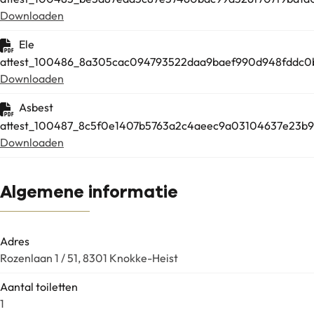
Downloaden
Ele
attest_100486_8a305cac094793522daa9baef990d948fddc0
Downloaden
Asbest
attest_100487_8c5f0e1407b5763a2c4aeec9a03104637e23b9
Downloaden
Algemene informatie
Adres
Rozenlaan 1 / 51, 8301 Knokke-Heist
Aantal toiletten
1