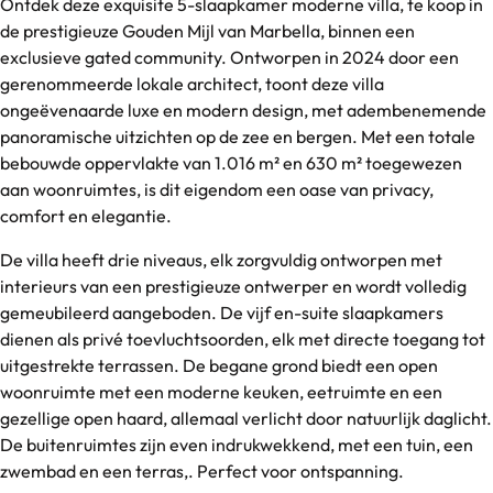
Ontdek deze exquisite 5-slaapkamer moderne villa, te koop in
de prestigieuze Gouden Mijl van Marbella, binnen een
exclusieve gated community. Ontworpen in 2024 door een
gerenommeerde lokale architect, toont deze villa
ongeëvenaarde luxe en modern design, met adembenemende
panoramische uitzichten op de zee en bergen. Met een totale
bebouwde oppervlakte van 1.016 m² en 630 m² toegewezen
aan woonruimtes, is dit eigendom een oase van privacy,
comfort en elegantie.
De villa heeft drie niveaus, elk zorgvuldig ontworpen met
interieurs van een prestigieuze ontwerper en wordt volledig
gemeubileerd aangeboden. De vijf en-suite slaapkamers
dienen als privé toevluchtsoorden, elk met directe toegang tot
uitgestrekte terrassen. De begane grond biedt een open
woonruimte met een moderne keuken, eetruimte en een
gezellige open haard, allemaal verlicht door natuurlijk daglicht.
De buitenruimtes zijn even indrukwekkend, met een tuin, een
zwembad en een terras,. Perfect voor ontspanning.