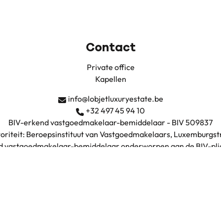
Contact
Private office
Kapellen
info@lobjetluxuryestate.be
+32 497 45 94 10
BIV-erkend vastgoedmakelaar-bemiddelaar - BIV 509837
oriteit: Beroepsinstituut van Vastgoedmakelaars, Luxemburgstr
nd vastgoedmakelaar-bemiddelaar onderworpen aan de
BIV-pli
A en borgstelling via NV AXA Belgium (polisnummer 730.390.16
BTW: BE0735.683.038