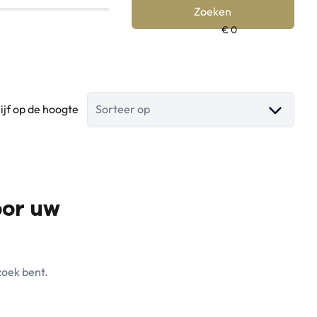
Zoeken
lijf op de hoogte
Sorteer op
oor uw
zoek bent.