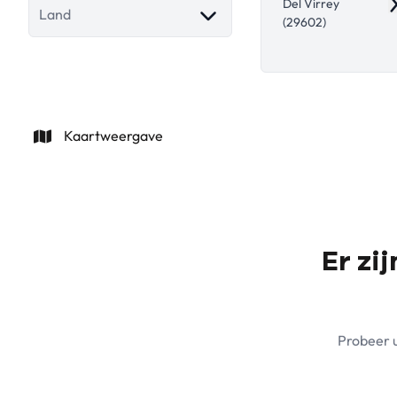
Del Virrey
R
Land
(29602)
Kaartweergave
Er zi
Probeer u