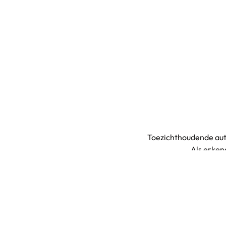
Toezichthoudende aut
Als erke
B