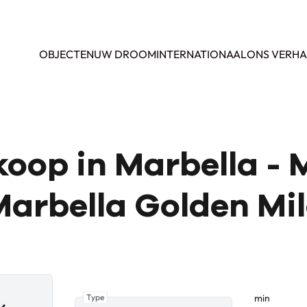
OBJECTEN
UW DROOM
INTERNATIONAAL
ONS VERHA
koop in Marbella - 
arbella Golden Mi
Type
min