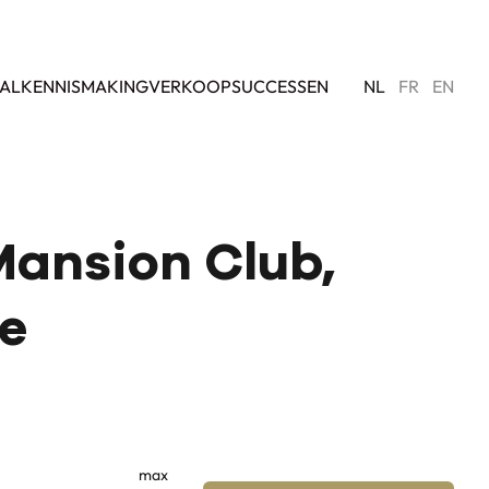
AL
KENNISMAKING
VERKOOPSUCCESSEN
NL
FR
EN
Mansion Club,
le
max