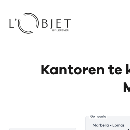
Ga naar hoofdinhoud
Kantoren te 
M
Gemeente
Marbella - Lomas