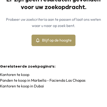
Kaartweergave
voor uw zoekopdracht.
Gemeente
Marbella - Facienda Las Chapas (29600)
Remove
Probeer uw zoekcriteria aan te passen of laat ons weten
Blijf op de hoogte
waar u naar op zoek bent.
Sorteer op
Type
Kantoren
Blijf op de hoogte
Remove
Min. budget
Gerelateerde zoekpagina's
:
Kantoren te koop
Panden te koop in Marbella - Facienda Las Chapas
Max. budget
Kantoren te koop in Dubai
Zoeken