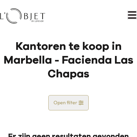
Ga naar hoofdinhoud
Kantoren te koop in
Marbella - Facienda Las
Chapas
Open filter
Land
Er zijn geen resultaten gevonden