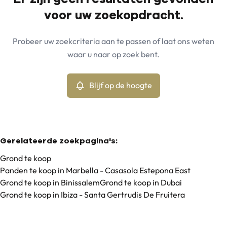
Kaartweergave
voor uw zoekopdracht.
Gemeente
Marbella - Casasola Estepona East (29680)
Remove
Probeer uw zoekcriteria aan te passen of laat ons weten
Blijf op de hoogte
waar u naar op zoek bent.
Sorteer op
Type
Grond
Blijf op de hoogte
Remove
Min. budget
Gerelateerde zoekpagina's
:
Grond te koop
Panden te koop in Marbella - Casasola Estepona East
Max. budget
Grond te koop in Binissalem
Grond te koop in Dubai
Grond te koop in Ibiza - Santa Gertrudis De Fruitera
Zoeken