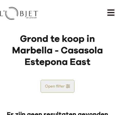
Ga naar hoofdinhoud
Grond te koop in
Marbella - Casasola
Estepona East
Open filter
Land
Er zijn geen resultaten gevonden