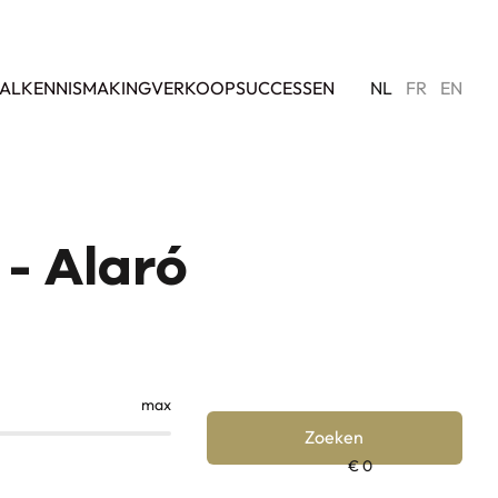
AL
KENNISMAKING
VERKOOPSUCCESSEN
NL
FR
EN
 - Alaró
max
Zoeken