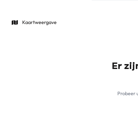
Kaartweergave
Er zi
Probeer u