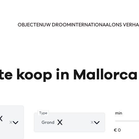
OBJECTEN
UW DROOM
INTERNATIONAAL
ONS VERHA
e koop in Mallorca
Type
min
emove
Grond
Remove