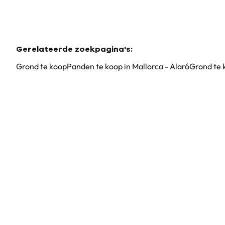
Gerelateerde zoekpagina's
:
Grond te koop
Panden te koop in Mallorca - Alaró
Grond te 