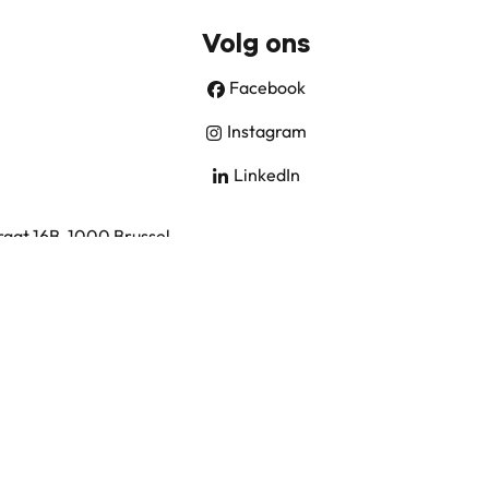
Volg ons
Facebook
Instagram
LinkedIn
aat 16B, 1000 Brussel
chtenleer
.
0)