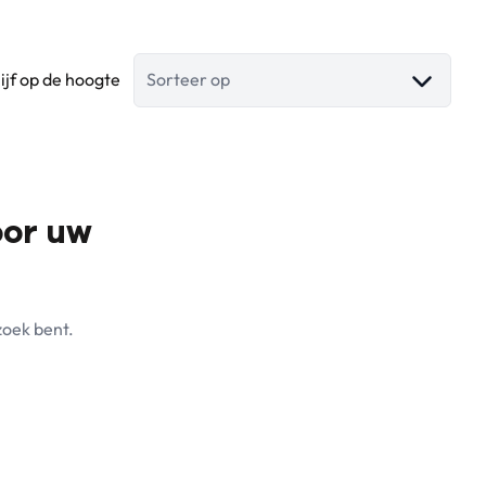
lijf op de hoogte
Sorteer op
oor uw
zoek bent.