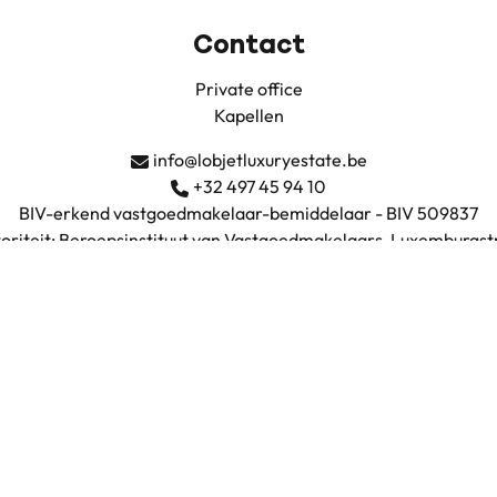
Contact
Private office
Kapellen
info@lobjetluxuryestate.be
+32 497 45 94 10
BIV-erkend vastgoedmakelaar-bemiddelaar - BIV 509837
oriteit: Beroepsinstituut van Vastgoedmakelaars, Luxemburgstr
nd vastgoedmakelaar-bemiddelaar onderworpen aan de
BIV-pli
A en borgstelling via NV AXA Belgium (polisnummer 730.390.16
BTW: BE0735.683.038