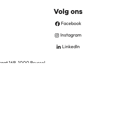
Volg ons
Facebook
Instagram
LinkedIn
aat 16B, 1000 Brussel
chtenleer
.
0)