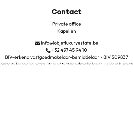
Contact
Private office
Kapellen
info@lobjetluxuryestate.be
+32 497 45 94 10
BIV-erkend vastgoedmakelaar-bemiddelaar - BIV 509837
oriteit: Beroepsinstituut van Vastgoedmakelaars, Luxemburgstr
nd vastgoedmakelaar-bemiddelaar onderworpen aan de
BIV-pli
A en borgstelling via NV AXA Belgium (polisnummer 730.390.16
BTW: BE0735.683.038