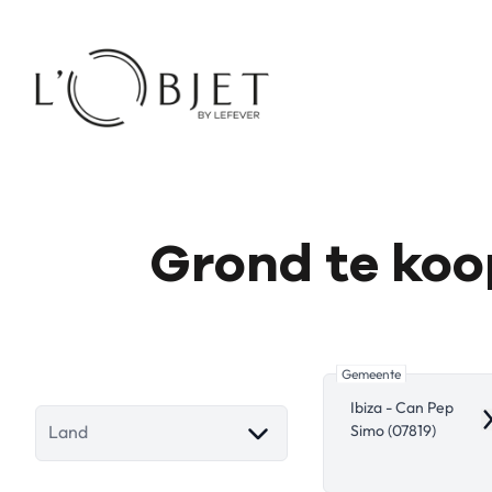
Ga naar hoofdinhoud
Grond te koop
Gemeente
Ibiza - Can Pep
R
Simo (07819)
Land