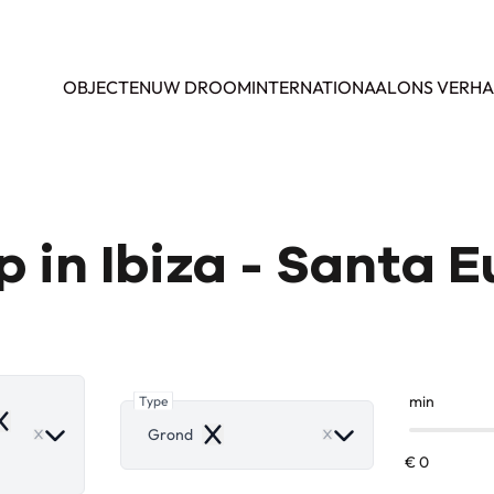
OBJECTEN
UW DROOM
INTERNATIONAAL
ONS VERHA
 in Ibiza - Santa E
Type
min
emove
Grond
Remove