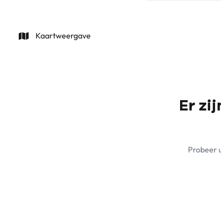
Kaartweergave
Er zi
Probeer u