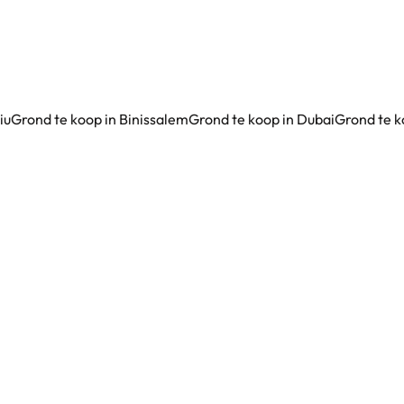
iu
Grond te koop in Binissalem
Grond te koop in Dubai
Grond te k