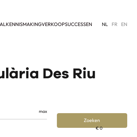
AL
KENNISMAKING
VERKOOPSUCCESSEN
NL
FR
EN
ulària Des Riu
max
Zoeken