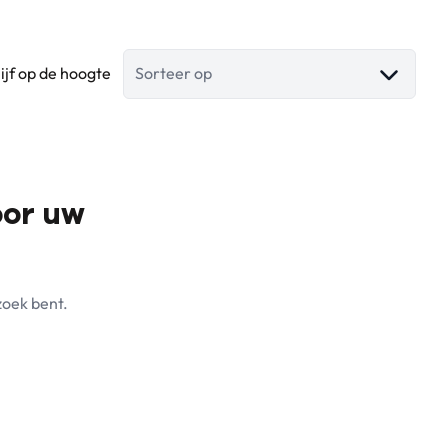
lijf op de hoogte
Sorteer op
oor uw
zoek bent.