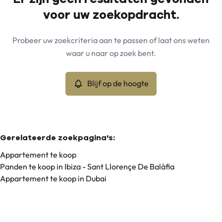
Kaartweergave
voor uw zoekopdracht.
Gemeente
Ibiza - Sant Llorençe De Balàfia (07812)
Remove
Probeer uw zoekcriteria aan te passen of laat ons weten
Blijf op de hoogte
waar u naar op zoek bent.
Sorteer op
Type
Appartement
Blijf op de hoogte
Remove
Min. budget
Gerelateerde zoekpagina's
:
Appartement te koop
Panden te koop in Ibiza - Sant Llorençe De Balàfia
Max. budget
Appartement te koop in Dubai
Zoeken