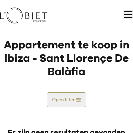
Ga naar hoofdinhoud
Appartement te koop in
Ibiza - Sant Llorençe De
Balàfia
Open filter
Land
Er zijn geen resultaten gevonden