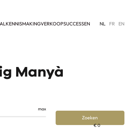
AL
KENNISMAKING
VERKOOPSUCCESSEN
NL
FR
EN
uig Manyà
max
Zoeken