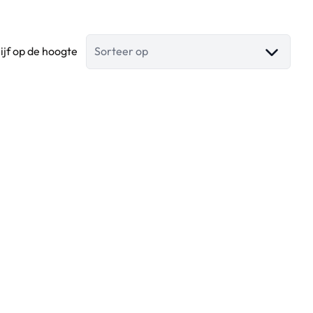
lijf op de hoogte
Sorteer op
Exclusief renovatieproject Can Negre