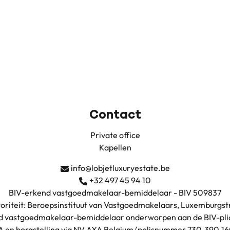
Contact
Private office
Kapellen
info@lobjetluxuryestate.be
+32 497 45 94 10
BIV-erkend vastgoedmakelaar-bemiddelaar - BIV 509837
oriteit: Beroepsinstituut van Vastgoedmakelaars, Luxemburgstr
nd vastgoedmakelaar-bemiddelaar onderworpen aan de
BIV-pli
A en borgstelling via NV AXA Belgium (polisnummer 730.390.16