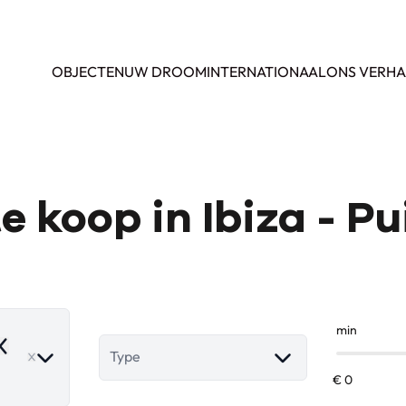
OBJECTEN
UW DROOM
INTERNATIONAAL
ONS VERHA
e koop in Ibiza - P
min
emove
Type