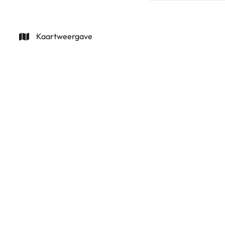
Kaartweergave
Luxe villa's te koop, eerste lijn in Cap