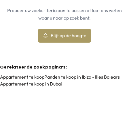
Ibiza - Illes Balears (07830)
Remove
Probeer uw zoekcriteria aan te passen of laat ons weten
Blijf op de hoogte
waar u naar op zoek bent.
Sorteer op
Type
Appartement
Blijf op de hoogte
Remove
Min. budget
Gerelateerde zoekpagina's
:
Appartement te koop
Panden te koop in Ibiza - Illes Balears
Appartement te koop in Dubai
Max. budget
Zoeken