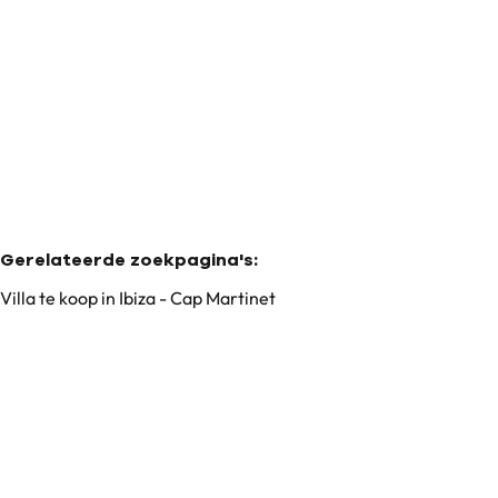
€ 8.250.000
6
6
740
m²
1104
m²
Gerelateerde zoekpagina's
:
Villa te koop in Ibiza - Cap Martinet