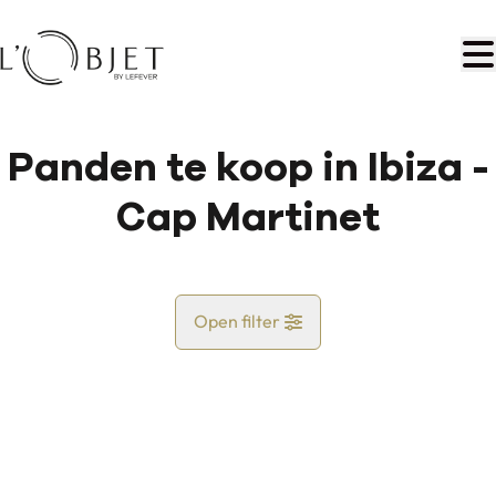
Ga naar hoofdinhoud
Panden te koop in Ibiza -
Cap Martinet
Open filter
Land
Kaartweergave
Gemeente