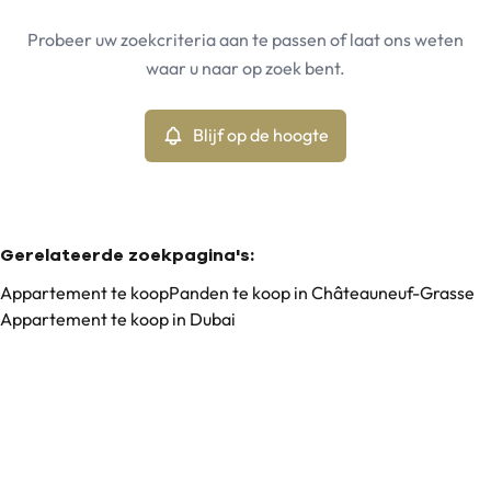
Châteauneuf-Grasse (06740)
Remove
Probeer uw zoekcriteria aan te passen of laat ons weten
Blijf op de hoogte
waar u naar op zoek bent.
Sorteer op
Type
Appartement
Blijf op de hoogte
Remove
Min. budget
Gerelateerde zoekpagina's
:
Appartement te koop
Panden te koop in Châteauneuf-Grasse
Appartement te koop in Dubai
Max. budget
Zoeken