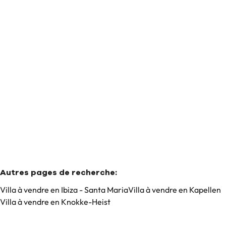
Villa
2950 Kapellen
(ref.
61
)
Vendu
Autres pages de recherche
:
Villa à vendre en Ibiza - Santa Maria
Villa à vendre en Kapellen
Villa à vendre en Knokke-Heist