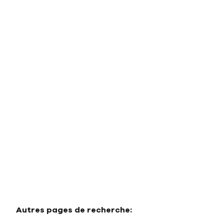
Villa
29679 Marbella - Benahavis (espagne)
(ref.
1174
)
€ 11.600.000
6
9
910
m²
5394
m²
4
Autres pages de recherche
: