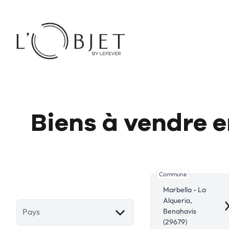
Aller au contenu principal
Biens à vendre e
Commune
Marbella - La
Alqueria,
R
Benahavis
Pays
(29679)