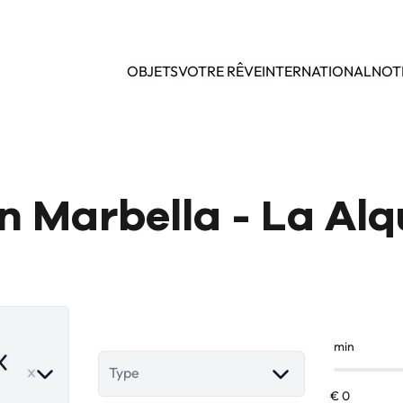
OBJETS
VOTRE RÊVE
INTERNATIONAL
NOT
n Marbella - La Al
min
emove
Type