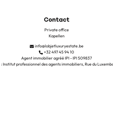
Contact
Private office
Kapellen
info@lobjetluxuryestate.be
+32 497 45 94 10
Agent immobilier agréé IPI - IPI 509837
e : Institut professionnel des agents immobiliers, Rue du Luxemb
de de déontologie de l'IPI en tant qu’agent immobilier agréé i
ivile professionnelle et cautionnement via NV AXA Belgium (nu
TVA : BE0735.683.038
are Solutions
-
Disclaimer
-
Privacy statement
-
Cookie policy