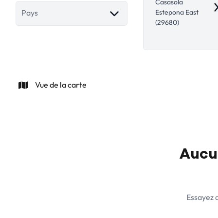
Casasola
R
Estepona East
Pays
(29680)
Vue de la carte
Aucun
Essayez d