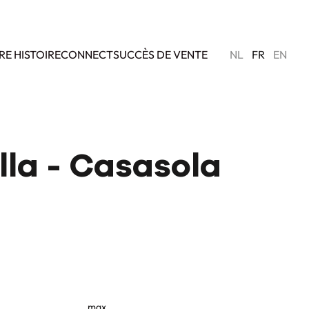
RE HISTOIRE
CONNECT
SUCCÈS DE VENTE
NL
FR
EN
la - Casasola
max