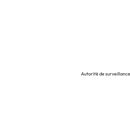
Autorité de surveillanc
Soumis au co
Assurance responsabilité c
Omnicasa Softw