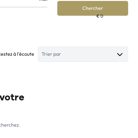
Chercher
estez à l'écoute
Trier par
 votre
 cherchez.