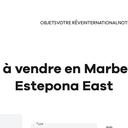
OBJETS
VOTRE RÊVE
INTERNATIONAL
NOT
à vendre en Marbel
Estepona East
Type
min