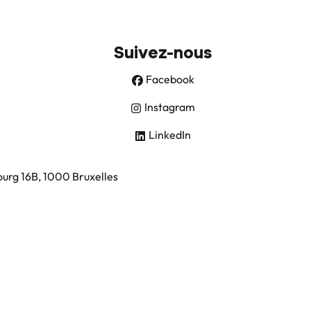
Suivez-nous
Facebook
Instagram
LinkedIn
ourg 16B, 1000 Bruxelles
ntermédiaire.
méro de police 730.390.160)
-
Cookie settings