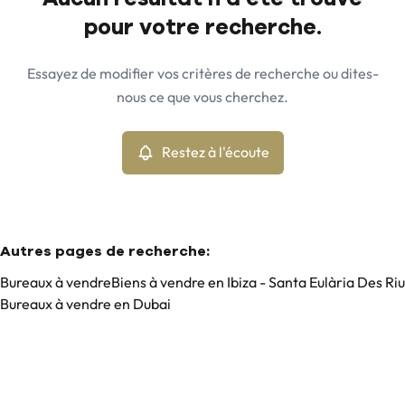
Vue de la carte
pour votre recherche.
Commune
Ibiza - Can Pep Simo (07819)
Remove
Essayez de modifier vos critères de recherche ou dites-
Restez à l'écoute
nous ce que vous cherchez.
Trier par
Type
Bureaux
Restez à l'écoute
Remove
Min. budget
Autres pages de recherche
:
Bureaux à vendre
Biens à vendre en Ibiza - Santa Eulària Des Riu
Bureaux à vendre en Dubai
Max. budget
Chercher