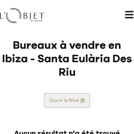
Aller au contenu principal
Bureaux à vendre en
Ibiza - Santa Eulària Des
Riu
Ouvrir le filtre
Pays
Aucun résultat n'a été trouvé