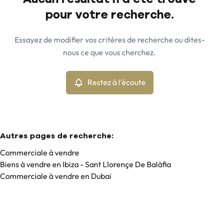
Vue de la carte
pour votre recherche.
Commune
Ibiza - Sant Llorençe De Balàfia (07812)
Remove
Essayez de modifier vos critères de recherche ou dites-
Restez à l'écoute
nous ce que vous cherchez.
Trier par
Type
Commerciale
Restez à l'écoute
Remove
Min. budget
Autres pages de recherche
:
Commerciale à vendre
Biens à vendre en Ibiza - Sant Llorençe De Balàfia
Max. budget
Commerciale à vendre en Dubai
Chercher