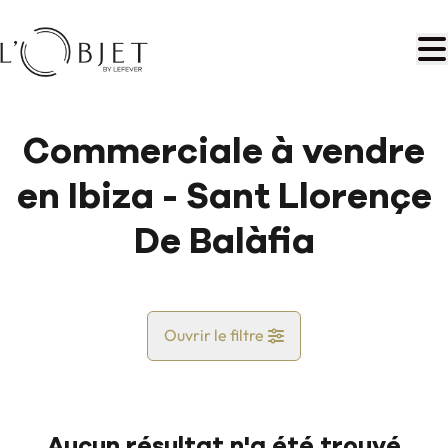
Aller au contenu principal
Commerciale à vendre
en Ibiza - Sant Llorençe
De Balàfia
Ouvrir le filtre
Pays
Aucun résultat n'a été trouvé