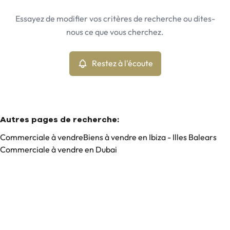
Ibiza - Illes Balears (07830)
Remove
Essayez de modifier vos critères de recherche ou dites-
Restez à l'écoute
nous ce que vous cherchez.
Trier par
Type
Commerciale
Restez à l'écoute
Remove
Min. budget
Autres pages de recherche
:
Commerciale à vendre
Biens à vendre en Ibiza - Illes Balears
Commerciale à vendre en Dubai
Max. budget
Chercher