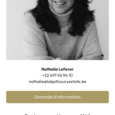
Nathalie Lefever
+32 497 45 94 10
nathalie@lobjetluxuryestate.be
Demande d'informations