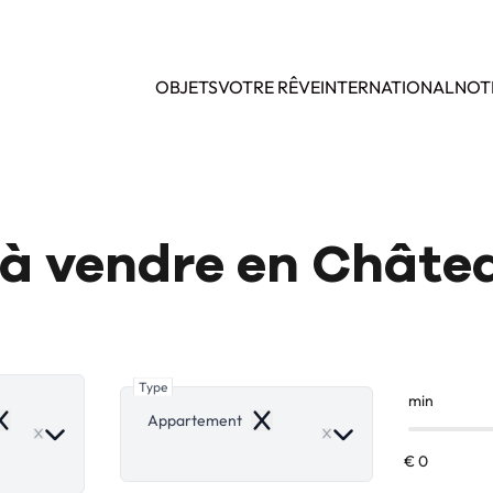
OBJETS
VOTRE RÊVE
INTERNATIONAL
NOT
à vendre en Châte
Type
min
Appartement
emove
Remove