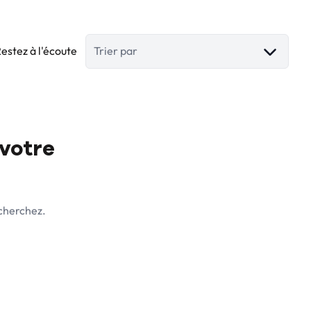
estez à l'écoute
Trier par
 votre
 cherchez.