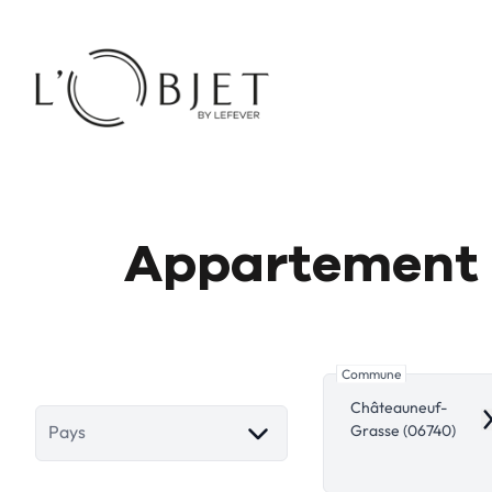
Aller au contenu principal
Appartement 
Commune
Châteauneuf-
R
Grasse (06740)
Pays