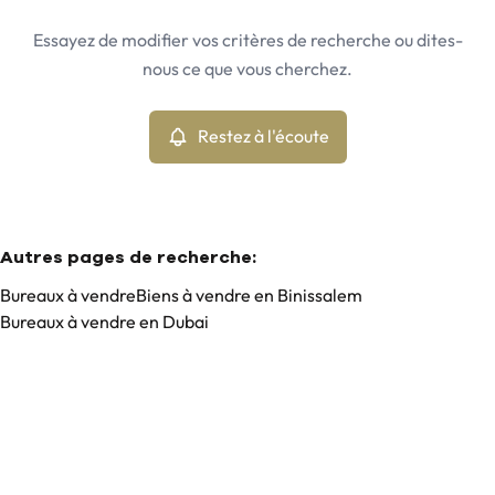
Binissalem (07350)
Remove
Essayez de modifier vos critères de recherche ou dites-
Restez à l'écoute
nous ce que vous cherchez.
Trier par
Type
Bureaux
Restez à l'écoute
Remove
Min. budget
Autres pages de recherche
:
Bureaux à vendre
Biens à vendre en Binissalem
Bureaux à vendre en Dubai
Max. budget
Chercher